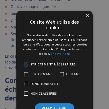
Gencive rouge ou gonflée
Saignements autour de l’implant
×
Difficulté à mâcher
Ce site Web utilise des
cookies
Mauvaise haleine persistante
Sensation qu’un implant dentaire qui ne
Notre site Web utilise des cookies pour
tient pas bouge légèrement sous la
améliorer l'expérience utilisateur. En utilisant
notre site Web, vous acceptez tous les cookies
pression
conformément à notre Politique relative aux
cookies.
En savoir plus
En cas de doute, il est essentiel de consulter
rapidement un spécialiste afin d’évaluer la
STRICTEMENT NÉCESSAIRES
situation.
PERFORMANCE
CIBLAGE
Comment prévenir un
FONCTIONNALITÉ
échec d’implant
NON CLASSIFIÉS
dentaire ?
ACCEPTER TOUT