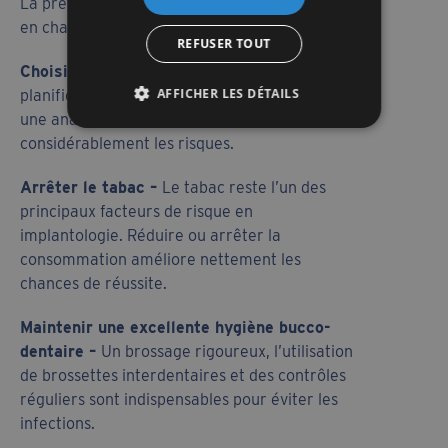
La prévention repose avant tout sur une prise
en charge de qualité et un bon suivi.
REFUSER TOUT
Choisir un praticien expérimenté –
Une
AFFICHER LES DÉTAILS
planification précise grâce à l’imagerie 3D et à
une analyse complète de la mâchoire réduit
considérablement les risques.
Arrêter le tabac –
Le tabac reste l’un des
principaux facteurs de risque en
implantologie. Réduire ou arrêter la
consommation améliore nettement les
chances de réussite.
Maintenir une excellente hygiène bucco-
dentaire –
Un brossage rigoureux, l’utilisation
de brossettes interdentaires et des contrôles
réguliers sont indispensables pour éviter les
infections.