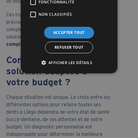
un sourire harmonieux.
FONCTIONNALITÉ
NON CLASSIFIÉS
Ces traitements nécessitent une planification
précise, parfois accompagnée d’interventions
complémentaires, mais ils constituent une
ACCEPTER TOUT
solution de
restauration dentaire
complète
pensée pour le long terme.
REFUSER TOUT
Comment choisir la
AFFICHER LES DÉTAILS
solution adaptée à
votre budget ?
Chaque situation est unique. Le choix entre les
différentes options pour refaire toutes ses
dents à Liège dépendra de votre état de santé
bucco-dentaire, de vos attentes et de votre
budget. Un diagnostic personnalisé est
indispensable pour déterminer la meilleure