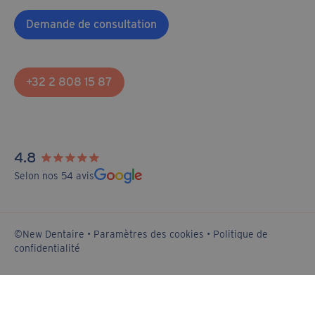
Demande de consultation
+32 2 808 15 87
4.8
Selon nos 54 avis
©New Dentaire •
Paramètres des cookies
•
Politique de
confidentialité