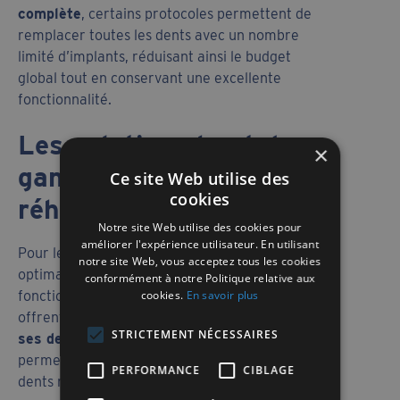
complète
, certains protocoles permettent de
remplacer toutes les dents avec un nombre
limité d’implants, réduisant ainsi le budget
global tout en conservant une excellente
fonctionnalité.
Les solutions haut de
×
gamme pour une
Ce site Web utilise des
cookies
réhabilitation complète
Notre site Web utilise des cookies pour
améliorer l'expérience utilisateur. En utilisant
Pour les patients à la recherche d’un résultat
notre site Web, vous acceptez tous les cookies
optimal, tant sur le plan esthétique que
conformément à notre Politique relative aux
cookies.
En savoir plus
fonctionnel, les solutions fixes sur implants
offrent une réponse durable.
Refaire toutes
STRICTEMENT NÉCESSAIRES
ses dents à Liège
avec ce type de traitement
permet de retrouver une sensation proche des
PERFORMANCE
CIBLAGE
dents naturelles, une mastication efficace et