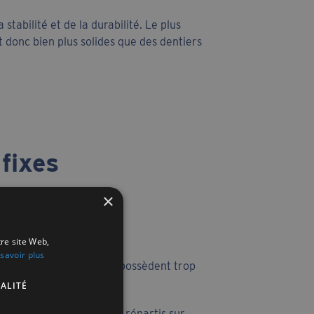
stabilité et de la durabilité. Le plus
t donc bien plus solides que des dentiers
 fixes
×
tre site Web,
savoir plus
 patients édentés ou qui possèdent trop
istent :
ALITÉ
mplet sur 4 ou 6 implants répartis sur