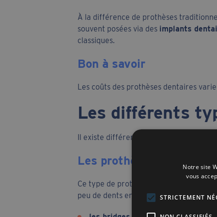
À la différence de prothèses traditionnel
souvent posées via des
implants denta
classiques.
Bon à savoir
Les coûts des prothèses dentaires vari
Les différents ty
Il existe différents types de prothèses d
Les prothèses fixes pour
Notre site W
vous accep
Ce type de prothèse est conçu pour remp
peu de dents en bon état. Deux principa
STRICTEMENT NÉ
les bridges complets fixés sur im
NON CLASSIFIÉS