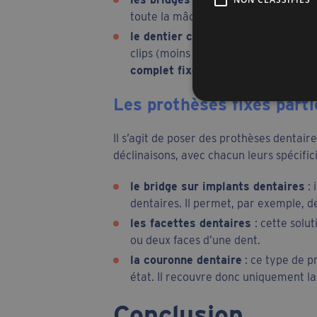
toute la mâchoire. Il s’agit d’une so
le
dentier clipsé sur
implants
: c’e
clips (moins intrusif). Il implique l’
complet fixé sur implants.
Les prothèses fixes parti
Il s’agit de poser des prothèses dentair
déclinaisons, avec chacun leurs spécifici
le bridge sur implants dentaires
: 
dentaires. Il permet, par exemple, de
les facettes dentaires
: cette solu
ou deux faces d’une dent.
la couronne dentaire
: ce type de p
état. Il recouvre donc uniquement la 
Conclusion