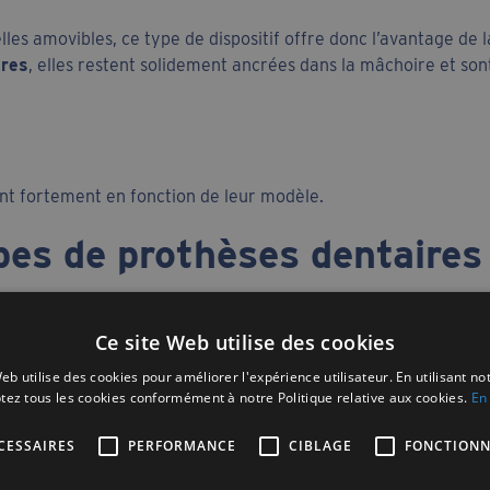
les amovibles, ce type de dispositif offre donc l’avantage de la 
ires
, elles restent solidement ancrées dans la mâchoire et son
ent fortement en fonction de leur modèle.
pes de prothèses dentaires
entaires fixes
Ce site Web utilise des cookies
 mâchoire complète
eb utilise des cookies pour améliorer l'expérience utilisateur. En utilisant no
tez tous les cookies conformément à notre Politique relative aux cookies.
En 
lacer toutes les dents de la mâchoire. Il est indiqué chez les
les solutions de
prothèses fixes pour mâchoire complète
ex
CESSAIRES
PERFORMANCE
CIBLAGE
FONCTIONN
plant
(all on 4 ou all on 6) : cela consiste à poser un bridge co