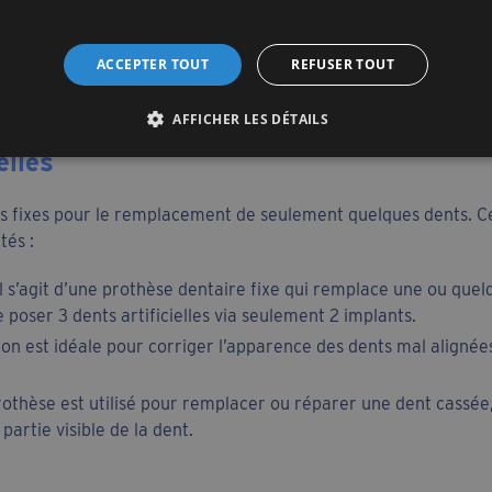
lution permanente, qui ne requiert pas l’utilisation d’aucun faux
st une option semi-fixe qui consiste à poser une prothèse en r
ACCEPTER TOUT
REFUSER TOUT
utilisation de fausses gencives et de faux palais. Notez qu’il est
AFFICHER LES DÉTAILS
elles
es fixes pour le remplacement de seulement quelques dents. Ce 
tés :
il s’agit d’une prothèse dentaire fixe qui remplace une ou qu
 poser 3 dents artificielles via seulement 2 implants.
tion est idéale pour corriger l’apparence des dents mal alignées
rothèse est utilisé pour remplacer ou réparer une dent cassée,
partie visible de la dent.