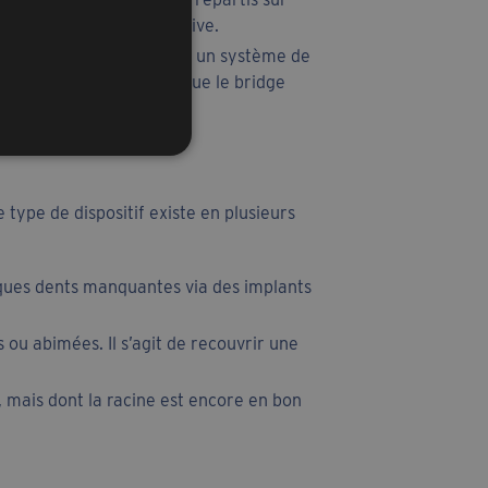
 palais ou de fausse gencive.
ésine sur des implants via un système de
 plus facilement amovible que le bridge
type de dispositif existe en plusieurs
elques dents manquantes via des implants
 ou abimées. Il s’agit de recouvrir une
 mais dont la racine est encore en bon