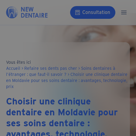
Aller au contenu
NEW
Consultation
DENTAIRE
Ouvri
Vous êtes ici
Accueil
>
Refaire ses dents pas cher
>
Soins dentaires à
l’étranger : que faut-il savoir ?
>
Choisir une clinique dentaire
en Moldavie pour ses soins dentaire : avantages, technologie,
prix
Choisir une clinique
dentaire en Moldavie pour
ses soins dentaire :
avantages, technologie,