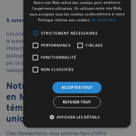
Notre site Web utilise des cookies pour améliorer
l'expérience utilisateur. En utilisant notre site Web,
vous acceptez tous les cookies conformément à notre
Politique relative aux cookies.
En savoir plus
À noter
STRICTEMENT NÉCESSAIRES
Ces prix Newdentaire incluent la consultation,
le scanner 3D, le détartrage, la pose des
PERFORMANCE
CIBLAGE
implants par chirurgien maxillo-facial, le
guidage chirurgical numérique, le suivi local
FONCTIONNALITÉ
par un dentiste en France ou en Belgique, les
NON CLASSIFIÉS
radiographies de contrôle, etc.
Notre clinique dentaire
ACCEPTER TOUT
en Moldavie : des
REFUSER TOUT
témoignages clients
uniquement positifs
AFFICHER LES DÉTAILS
Chez Newdentaire, nous sommes fiers d’offrir