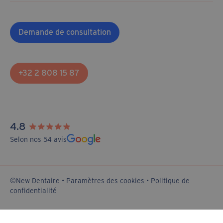
Demande de consultation
+32 2 808 15 87
4.8
Selon nos 54 avis
©New Dentaire •
Paramètres des cookies
•
Politique de
confidentialité